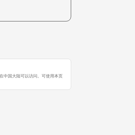
次测试，它在中国大陆可以访问。可使用本页