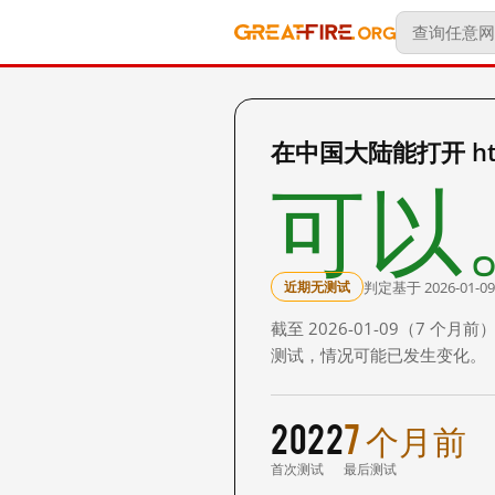
在中国大陆能打开 https
可以
判定基于 2026-01-09
近期无测试
截至 2026-01-09（7
测试，情况可能已发生变化。
2022
7 个月前
首次测试
最后测试