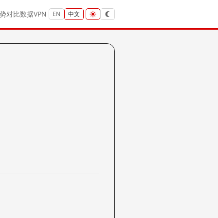
势
对比
数据
VPN
EN
中文