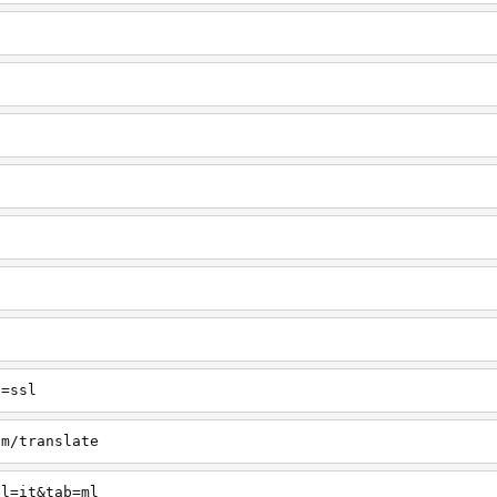
d=ssl
/m/translate
hl=it&tab=ml