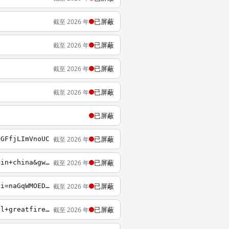
已屏蔽
截至 2026 年
已屏蔽
截至 2026 年
已屏蔽
截至 2026 年
已屏蔽
截至 2026 年
已屏蔽
已屏蔽
截至 2026 年
=GFfjLImVnoUC
已屏蔽
截至 2026 年
https://www.google.it/search?output=search&sclient=psy-ab&q=prelievo+forzato+organi+in+china&gws_rd=ssl
已屏蔽
截至 2026 年
https://www.google.it/search?q=google&ie=utf-8&oe=utf-8&client=firefox-b&gfe_rd=cr&ei=naGqWMOEDeLf8gfugopI
已屏蔽
截至 2026 年
https://www.google.it/search?output=search&sclient=psy-ab&q=programma+per+aggirare+il+greatfirewall&gws_rd=ssl