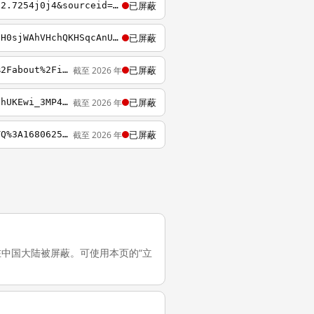
已屏蔽
https://www.google.it/search?q=communism&oq=communis&aqs=chrome.2.69i57j0l2j69i61j0l2.7254j0j4&sourceid=chrome&es_sm=0&ie=UTF-8
已屏蔽
http://www.google.it/url?q=https%3A%2F%2Feurostreaming.club%2F&sa=U&ved=0ahUKEwjVn56H0sjWAhVHchQKHSqcAnUQFggMMAA&usg=AFQjCNGrpM1sVVGlLNXNBZ2UGmuYeo1WSA
已屏蔽
截至 2026 年
https://www.google.it/url?sa=t&source=web&rct=j&url=https%3A%2F%2Fonedrive.live.com%2Fabout%2Fit-it%2F&ved=2ahUKEwiE0fbcqP3aAhUIvxQKHQ-nDkMQFjAAegQIBxAD&usg=AOvVaw1-eyzBfXb-1wylurQb_TDJ
已屏蔽
截至 2026 年
https://www.google.it/url?sa=t&rct=j&q=&esrc=s&source=web&cd=1&cad=rja&uact=8&ved=2ahUKEwi_3MP43-feAhUhM8AKHTscBVgQFjAAegQIBBAC&url=https%3A%2F%2Fwww.filemail.com%2F&usg=AOvVaw2ce2DpJ0M14rfO7b54D67f
已屏蔽
截至 2026 年
https://www.google.it/search?q=flightradar24&sxsrf=APwXEdcgzkZHUxkshDqSg166XVjkGd0YTQ%3A1680625773516&source=hp&ei=bVAsZLvhHL2Xxc8PiciM8Ac&oq=Fli&gs_lcp=ChFtb2JpbGUtZ3dzLXdpei1ocBABGAAyBAgjECcyEQguEIAEELEDEIMBEMcBENEDMgcIABCKBRBDMg0ILhCKBRDHARDRAxBDMhEILh
测试，它在中国大陆被屏蔽。可使用本页的“立