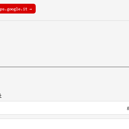
s.google.it →
址