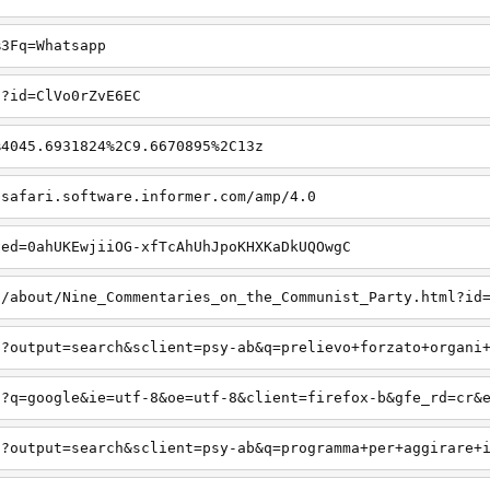
%3Fq=Whatsapp
s?id=ClVo0rZvE6EC
%4045.6931824%2C9.6670895%2C13z
/safari.software.informer.com/amp/4.0
ved=0ahUKEwjiiOG-xfTcAhUhJpoKHXKaDkUQOwgC
s/about/Nine_Commentaries_on_the_Communist_Party.html?id