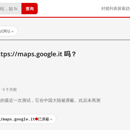
查询
封锁列表
探索
趋
测试网址
→
://maps.google.it 吗？
。
 · 5 个月前
 个月前）的最近一次测试，它在中国大陆被屏蔽。此后未再测
//maps.google.it
已屏蔽
→