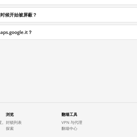
t 从什么时候开始被屏蔽？
s.google.it？
浏览
翻墙工具
度。
封锁列表
VPN 与代理
探索
翻墙中心
趋势
GreatFireVPN