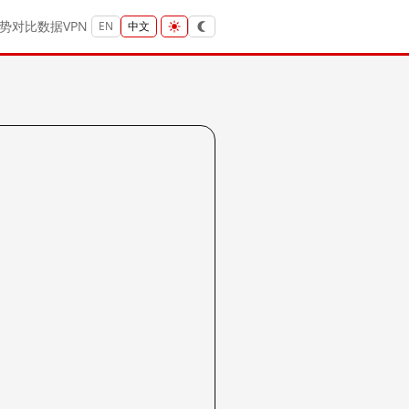
势
对比
数据
VPN
EN
中文