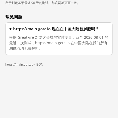
所示判定基于最近 90 天的测试，与该网址页面一致。
常见问题
https://main.gotc.io 现在在中国大陆被屏蔽吗？
根据 GreatFire 对防火长城的实时测量，截至 2026-08-01 的
最近一次测试，https://main.gotc.io 在中国大陆在我们所有
测试点均无法解析。
https://main.gotc.io ·
JSON