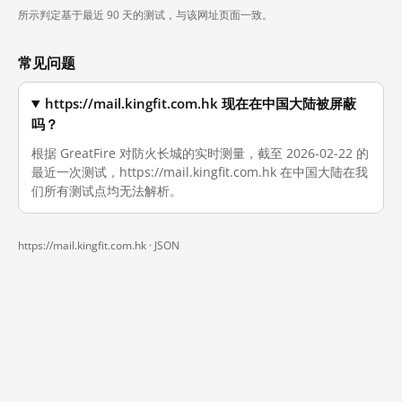
所示判定基于最近 90 天的测试，与该网址页面一致。
常见问题
https://mail.kingfit.com.hk 现在在中国大陆被屏蔽
吗？
根据 GreatFire 对防火长城的实时测量，截至 2026-02-22 的
最近一次测试，https://mail.kingfit.com.hk 在中国大陆在我
们所有测试点均无法解析。
https://mail.kingfit.com.hk ·
JSON