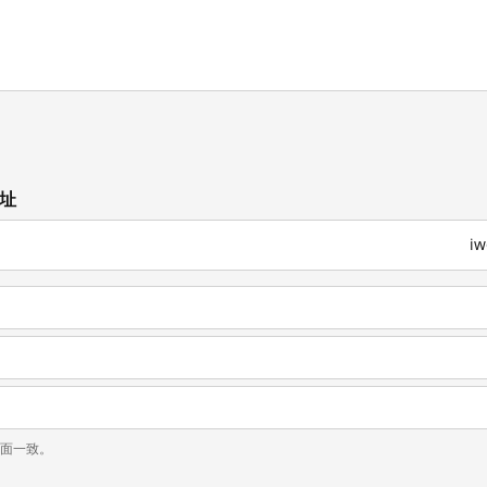
网址
i
页面一致。