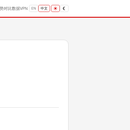
势
对比
数据
VPN
EN
中文