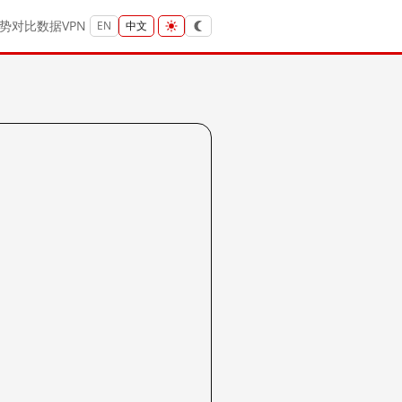
势
对比
数据
VPN
EN
中文