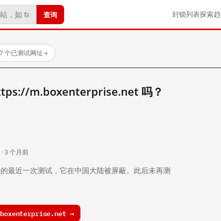
查询
封锁列表
探索
趋
7 个已测试网址
→
://m.boxenterprise.net 吗？
。
 · 3 个月前
 个月前）的最近一次测试，它在中国大陆被屏蔽。此后未再测
oxenterprise.net →