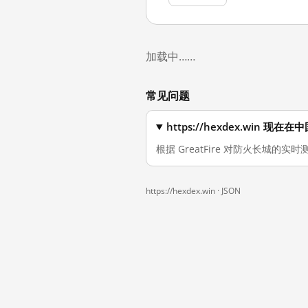
加载中……
常见问题
https://hexdex.win 
根据 GreatFire 对防火长城的实时
https://hexdex.win ·
JSON