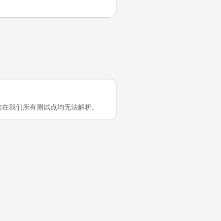
 在中国大陆在我们所有测试点均无法解析。