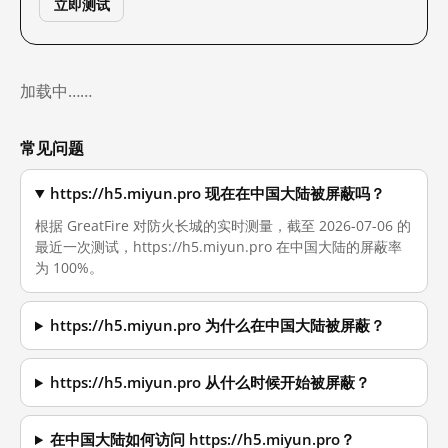
立即测试
加载中……
常见问题
https://h5.miyun.pro 现在在中国大陆被屏蔽吗？
根据 GreatFire 对防火长城的实时测量，截至 2026-07-06 的
最近一次测试，https://h5.miyun.pro 在中国大陆的屏蔽率
为 100%。
https://h5.miyun.pro 为什么在中国大陆被屏蔽？
https://h5.miyun.pro 从什么时候开始被屏蔽？
在中国大陆如何访问 https://h5.miyun.pro？