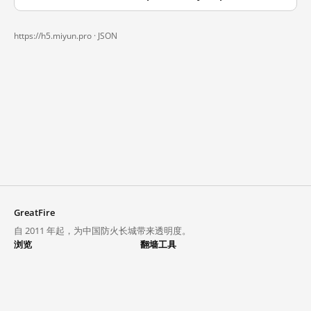
https://h5.miyun.pro ·
JSON
GreatFire
自 2011 年起，为中国防火长城带来透明度。
浏览
翻墙工具
封锁列表
VPN 与代理
探索
翻墙中心
趋势
GreatFireVPN
热门网站在中国大陆的访问状况