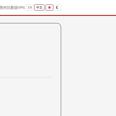
势
对比
数据
VPN
EN
中文