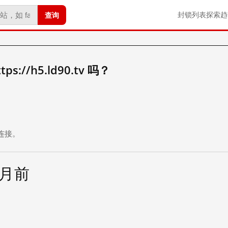
查询
封锁列表
探索
趋
://h5.ld90.tv 吗？
。
连接。
个月前