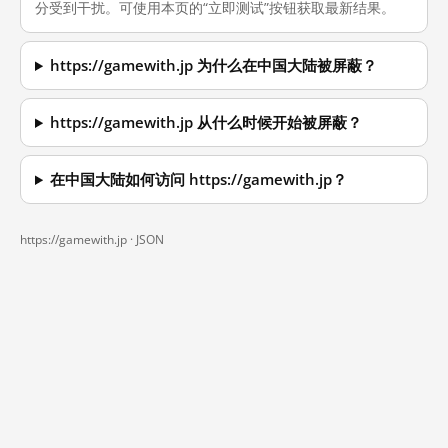
分受到干扰。可使用本页的“立即测试”按钮获取最新结果。
https://gamewith.jp 为什么在中国大陆被屏蔽？
https://gamewith.jp 从什么时候开始被屏蔽？
在中国大陆如何访问 https://gamewith.jp？
https://gamewith.jp ·
JSON