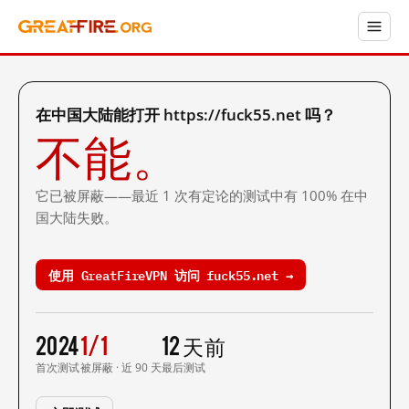
在中国大陆能打开 https://fuck55.net 吗？
不能。
它已被屏蔽——最近 1 次有定论的测试中有 100% 在中
国大陆失败。
使用 GreatFireVPN 访问 fuck55.net →
2024
1/1
12 天前
首次测试
被屏蔽 · 近 90 天
最后测试