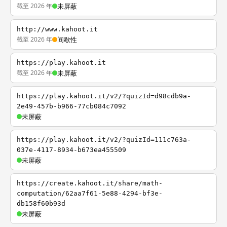
截至 2026 年
未屏蔽
http://www.kahoot.it
截至 2026 年
间歇性
https://play.kahoot.it
截至 2026 年
未屏蔽
https://play.kahoot.it/v2/?quizId=d98cdb9a-
2e49-457b-b966-77cb084c7092
未屏蔽
https://play.kahoot.it/v2/?quizId=111c763a-
037e-4117-8934-b673ea455509
未屏蔽
https://create.kahoot.it/share/math-
computation/62aa7f61-5e88-4294-bf3e-
db158f60b93d
未屏蔽