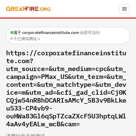
属于 corporatefinanceinstitute.com
·
全部可访问
·
9 个已测试网址
→
https://corporatefinanceinstitu
te.com?
utm_source=&utm_medium=cpc&utm_
campaign=PMax_US&utm_term=&utm_
content=&utm_matchtype=&utm_dev
ice=m&utm_ad=&cfi_gad_clid=Cj0K
CQjw54nRBhDCARIsAMcY_SB3v9BkLke
u533-CP4vb9-
ouHWa83Gl6qSpTZcaZXcF5U3hptqLWl
4aAv4yEALw_wcB&cam=
该网址尚未被测试。