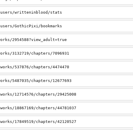
/users/writteninblood/stats
/users/GothicPixi/bookmarks
works/2954588?view_adult=true
works/3132719/chapters/7096931
/works/537876/chapters/4474470
works/5487035/chapters/12677693
/works/12714576/chapters/29425008
/works/18867169/chapters/44781037
/works/17849519/chapters/42120527