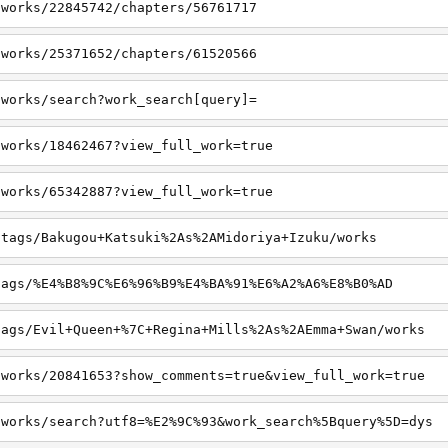
/works/22845742/chapters/56761717
/works/25371652/chapters/61520566
/works/search?work_search[query]=
/works/18462467?view_full_work=true
/works/65342887?view_full_work=true
/tags/Bakugou+Katsuki%2As%2AMidoriya+Izuku/works
tags/%E4%B8%9C%E6%96%B9%E4%BA%91%E6%A2%A6%E8%B0%AD
tags/Evil+Queen+%7C+Regina+Mills%2As%2AEmma+Swan/works
/works/20841653?show_comments=true&view_full_work=true
/works/search?utf8=%E2%9C%93&work_search%5Bquery%5D=dys