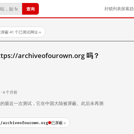
查询
封锁列表
探索
趋
被屏蔽
·
41 个已测试网址
→
://archiveofourown.org 吗？
。
 · 4 个月前
 个月前）的最近一次测试，它在中国大陆被屏蔽。此后未再测
//archiveofourown.org
已屏蔽
→