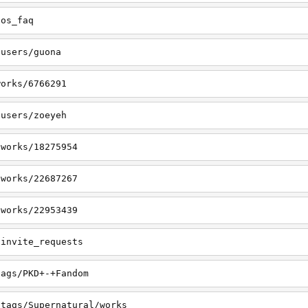
tos_faq
/users/guona
works/6766291
/users/zoeyeh
/works/18275954
/works/22687267
/works/22953439
/invite_requests
tags/PKD+-+Fandom
/tags/Supernatural/works