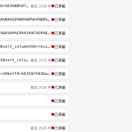
已屏蔽
截至 2026 年
https://archiveofourown.org/works/search?page=2&utf8=%E2%9C%93&work_search%5Bquery%5D=%E4%BB%97%E9%9C%B2
已屏蔽
http://archiveofourown.org/tags/%E3%80%90EC%E3%80%91%E8%B7%9F%E5%90%88%E6%88%90%E4%BA%BA%E8%B0%88%E4%B8%80%E5%9C%BA%E6%81%8B%E7%88%B1%E6%98%AF%E4%BB%80%E4%B9%88%E6%84%9F%E8%A7%89
已屏蔽
https://archiveofourown.org/tags/%E9%AD%94%E9%81%93%E7%A5%96%E5%B8%88+-+%E5%A2%A8%E9%A6%99%E9%93%9C%E8%87%AD+%7C+M%C3%B3d%C3%A0o+Z%C7%94sh%C4%AB+-+M%C3%B2xi%C4%81ng+T%C3%B3ngxi%C3%B9/works
已屏蔽
http://archiveofourown.org/works?utf8=%E2%9C%93&commit=Sort+and+Filter&work_search%5Bsort_column%5D=revised_at&work_search%5Brelationship_ids%5D%5B0%5D=10230&work_search%5Bother_tag_names%5D=&work_search%5Bquery%5D=&work_search%5Blanguage_id%5D=&work_sear
已屏蔽
截至 2025 年
https://archiveofourown.org/works?utf8=%E2%9C%93&commit=Sort+and+Filter&work_search%5Bsort_column%5D=kudos_count&work_search%5Bother_tag_names%5D=&work_search%5Bexcluded_tag_names%5D=&work_search%5Bcrossover%5D=&work_search%5Bcomplete%5D=&work_search%5Bwo
已屏蔽
https://archiveofourown.org/tags/Genesis+Rhapsodos/works?commit=Sort+and+Filter&page=20&utf8=%E2%9C%93&work_search%5Bcomplete%5D=&work_search%5Bcrossover%5D=&work_search%5Bdate_from%5D=&work_search%5Bdate_to%5D=&work_search%5Bexcluded_tag_names%5D=&work_s
已屏蔽
截至 2026 年
已屏蔽
已屏蔽
已屏蔽
截至 2026 年