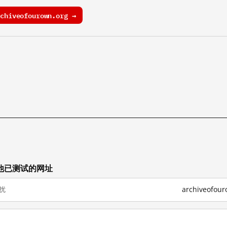
hiveofourown.org →
上其他已测试的网址
扰
archiveofo