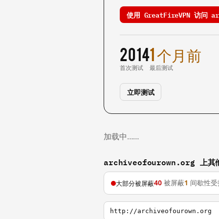
使用 GreatFireVPN 访问 arc
2014
1 个月前
首次测试
最后测试
立即测试
加载中……
archiveofourown.org 
40
被屏蔽
1
间歇性受
大部分被屏蔽
http://archiveofourown.org