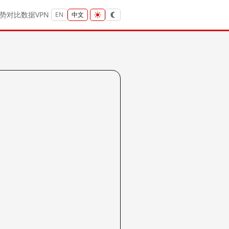
势
对比
数据
VPN
EN
中文