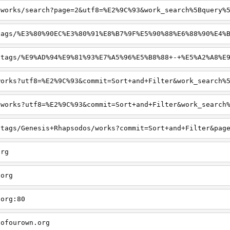
org
.org
.org:80
eofourown.org