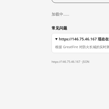
加载中……
常见问题
https://146.75.46.16
根据 GreatFire 对防火长城的实时测
https://146.75.46.167 ·
JSON