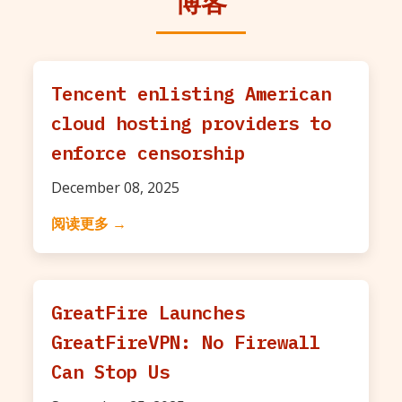
博客
Tencent enlisting American
cloud hosting providers to
enforce censorship
December 08, 2025
阅读更多 →
GreatFire Launches
GreatFireVPN: No Firewall
Can Stop Us