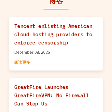
博客
Tencent enlisting American
cloud hosting providers to
enforce censorship
December 08, 2025
阅读更多 →
GreatFire Launches
GreatFireVPN: No Firewall
Can Stop Us