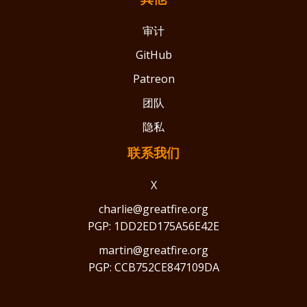
审计
GitHub
Patreon
团队
隐私
联系我们
X
charlie@greatfire.org
PGP: 1DD2ED175A56E42E
martin@greatfire.org
PGP: CCB752CE847109DA