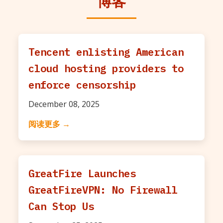
博客
Tencent enlisting American
cloud hosting providers to
enforce censorship
December 08, 2025
阅读更多 →
GreatFire Launches
GreatFireVPN: No Firewall
Can Stop Us