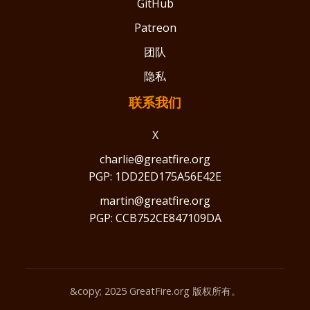
GitHub
Patreon
团队
隐私
联系我们
X
charlie@greatfire.org
PGP: 1DD2ED175A56E42E
martin@greatfire.org
PGP: CCB752CE847109DA
&copy; 2025 GreatFire.org 版权所有。