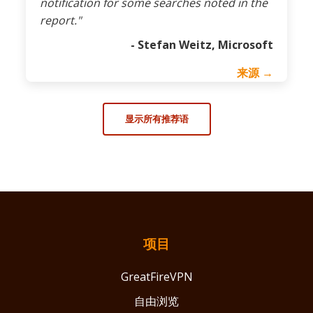
notification for some searches noted in the
report."
- Stefan Weitz, Microsoft
来源 →
显示所有推荐语
项目
GreatFireVPN
自由浏览