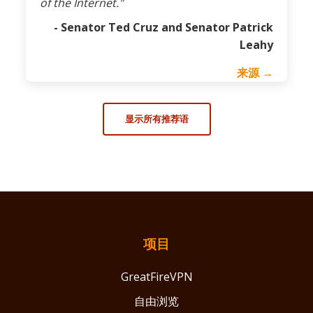
of the Internet."
- Senator Ted Cruz and Senator Patrick
Leahy
来源 →
显示所有推荐语
项目
GreatFireVPN
自由浏览