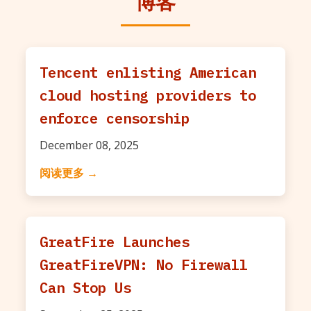
博客
Tencent enlisting American
cloud hosting providers to
enforce censorship
December 08, 2025
阅读更多 →
GreatFire Launches
GreatFireVPN: No Firewall
Can Stop Us