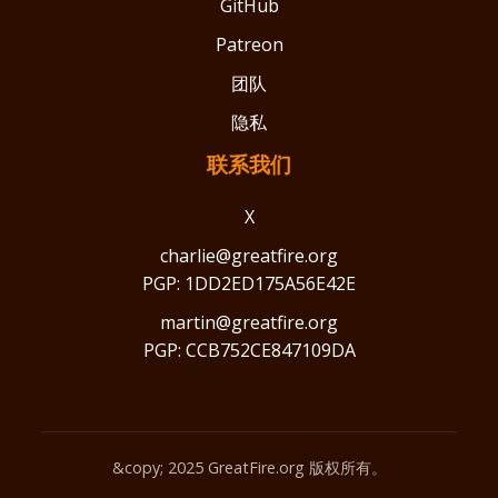
GitHub
Patreon
团队
隐私
联系我们
X
charlie@greatfire.org
PGP: 1DD2ED175A56E42E
martin@greatfire.org
PGP: CCB752CE847109DA
&copy; 2025 GreatFire.org 版权所有。