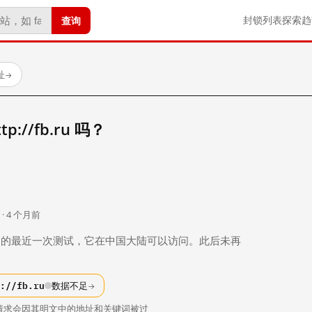
查询
封锁列表
探索
趋
址
→
://fb.ru 吗？
。
 · 4 个月前
 个月前）的最近一次测试，它在中国大陆可以访问。此后未再
://fb.ru
数据不足
→
请求会因其明文中的地址和关键词被过