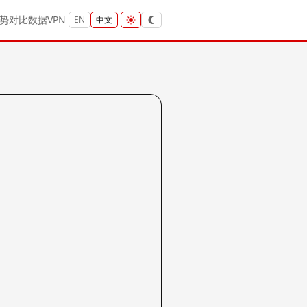
势
对比
数据
VPN
EN
中文