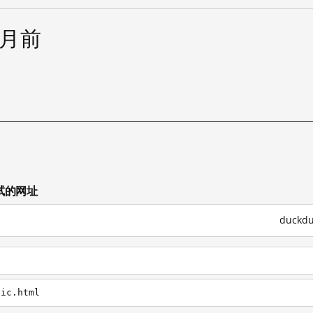
个月前
测试的网址
duckd
fic.html