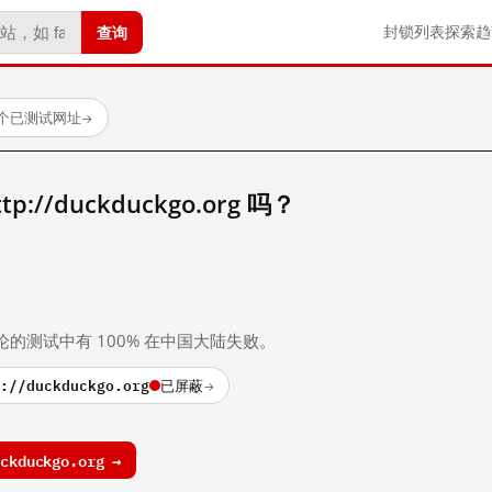
查询
封锁列表
探索
趋
 个已测试网址
→
//duckduckgo.org 吗？
。
论的测试中有 100% 在中国大陆失败。
://duckduckgo.org
已屏蔽
→
kduckgo.org →