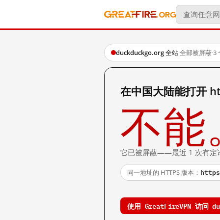
duckduckgo.org 全站
·
全部被屏蔽
·
3
在中国大陆能打开 http:
不能
它已被屏蔽——最近 1 次有定
https
同一地址的 HTTPS 版本：
使用 GreatFireVPN 访问 duc