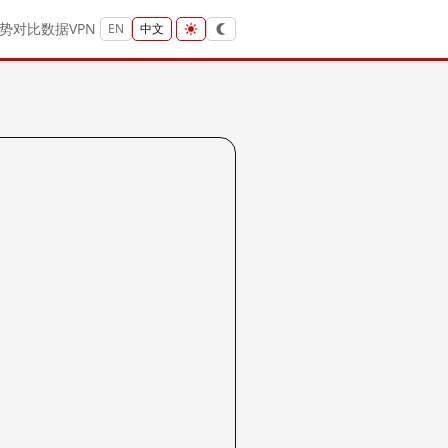
势
对比
数据
VPN
EN
中文