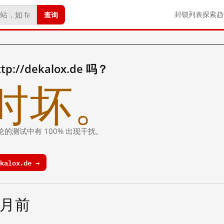
查询
封锁列表
探索
趋
//dekalox.de 吗？
时坏。
论的测试中有 100% 出现干扰。
kalox.de →
个月前