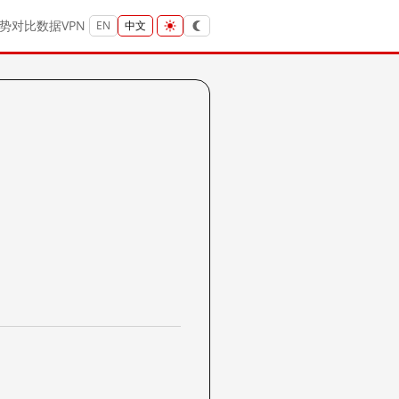
势
对比
数据
VPN
EN
中文