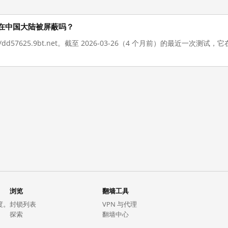
et 现在在中国大陆被屏蔽吗？
://dd57625.9bt.net。截至 2026-03-26（4 个月前）的最近一
浏览
翻墙工具
度。
封锁列表
VPN 与代理
探索
翻墙中心
趋势
GreatFireVPN