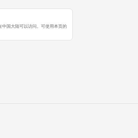
次测试，它在中国大陆可以访问。可使用本页的