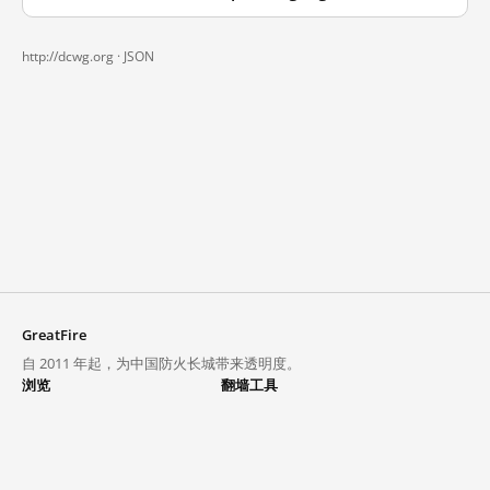
http://dcwg.org ·
JSON
GreatFire
自 2011 年起，为中国防火长城带来透明度。
浏览
翻墙工具
封锁列表
VPN 与代理
探索
翻墙中心
趋势
GreatFireVPN
热门网站在中国大陆的访问状况