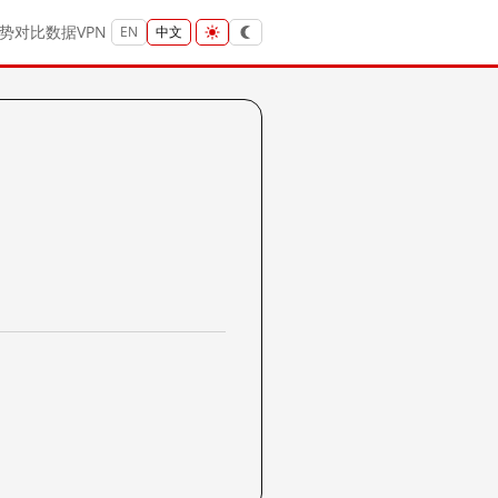
势
对比
数据
VPN
EN
中文