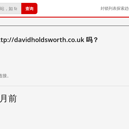
查询
封锁列表
探索
趋
//davidholdsworth.co.uk 吗？
。
连接。
个月前