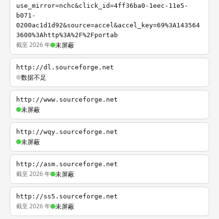
use_mirror=nchc&click_id=4ff36ba0-1eec-11e5-
b071-
0200ac1d1d92&source=accel&accel_key=69%3A143564
3600%3Ahttp%3A%2F%2Fportab
截至 2026 年
未屏蔽
http://dl.sourceforge.net
数据不足
http://www.sourceforge.net
未屏蔽
http://wqy.sourceforge.net
未屏蔽
http://asm.sourceforge.net
截至 2026 年
未屏蔽
http://ss5.sourceforge.net
截至 2026 年
未屏蔽