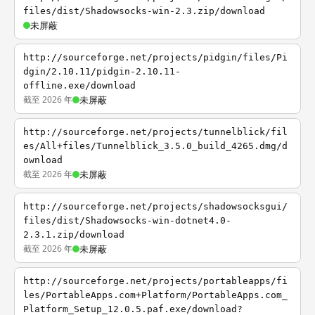
files/dist/Shadowsocks-win-2.3.zip/download
未屏蔽
http://sourceforge.net/projects/pidgin/files/Pi
dgin/2.10.11/pidgin-2.10.11-
offline.exe/download
截至 2026 年
未屏蔽
http://sourceforge.net/projects/tunnelblick/fil
es/All+files/Tunnelblick_3.5.0_build_4265.dmg/d
ownload
截至 2026 年
未屏蔽
http://sourceforge.net/projects/shadowsocksgui/
files/dist/Shadowsocks-win-dotnet4.0-
2.3.1.zip/download
截至 2026 年
未屏蔽
http://sourceforge.net/projects/portableapps/fi
les/PortableApps.com+Platform/PortableApps.com_
Platform_Setup_12.0.5.paf.exe/download?