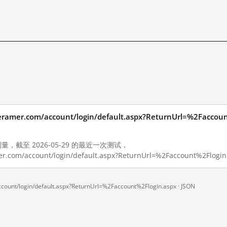
asteramer.com/account/login/default.aspx?ReturnUrl=%2Fa
测量，截至 2026-05-29 的最近一次测试，
ramer.com/account/login/default.aspx?ReturnUrl=%2Faccount%
ccount/login/default.aspx?ReturnUrl=%2Faccount%2Flogin.aspx ·
JSON