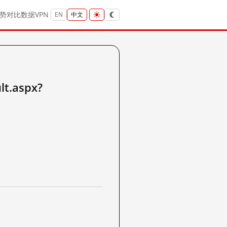
势
对比
数据
VPN
EN
中文
lt.aspx?