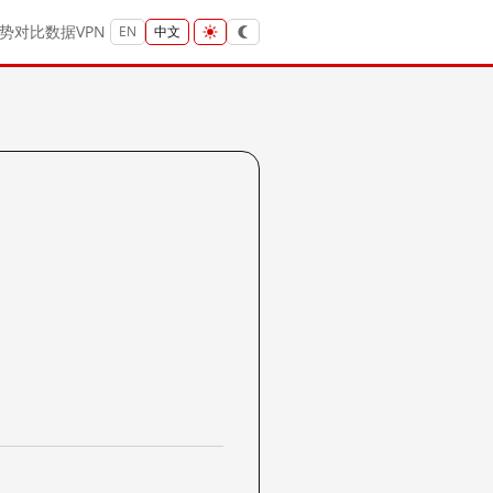
势
对比
数据
VPN
EN
中文