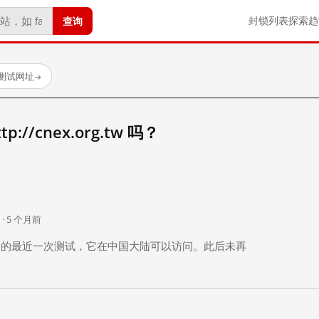
查询
封锁列表
探索
趋
已测试网址
→
//cnex.org.tw 吗？
。
 · 5 个月前
 个月前）的最近一次测试，它在中国大陆可以访问。此后未再