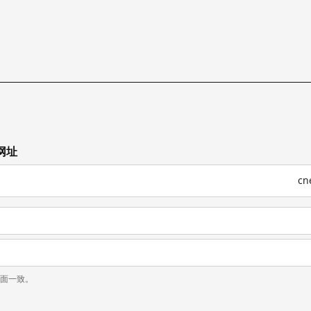
网址
cn
页面一致。