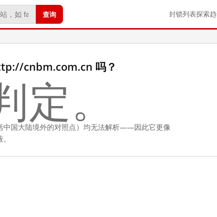
查询
封锁列表
探索
趋
://cnbm.com.cn 吗？
判定。
括中国大陆境外的对照点）均无法解析——因此它更像
蔽。