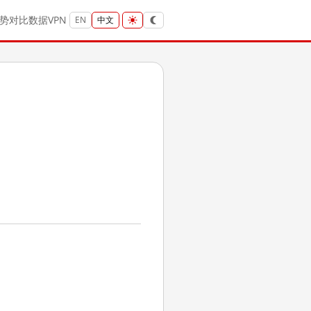
势
对比
数据
VPN
EN
中文