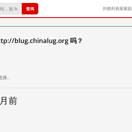
查询
封锁列表
探索
趋
/blug.chinalug.org 吗？
。
连接。
个月前