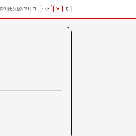
势
对比
数据
VPN
EN
中文