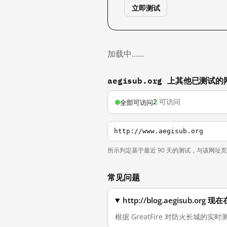
立即测试
加载中……
aegisub.org 上其他已测试的
2
可访问
全部可访问
http://www.aegisub.org
所示判定基于最近 90 天的测试，与该网址
常见问题
http://blog.aegisub.o
根据 GreatFire 对防火长城的实时测