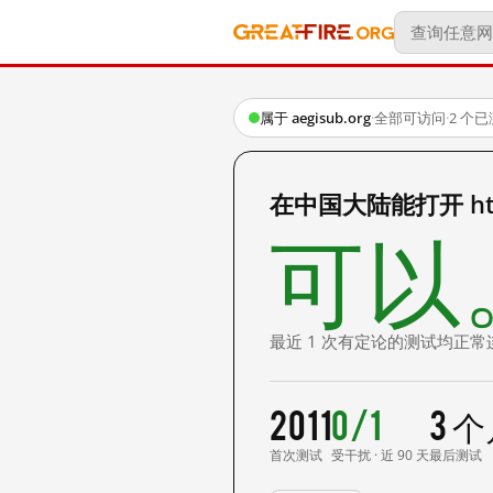
属于 aegisub.org
·
全部可访问
·
2 个
在中国大陆能打开 http:
可以
最近 1 次有定论的测试均正常
2011
0/1
3 
首次测试
受干扰 · 近 90 天
最后测试