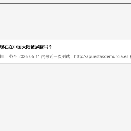
cia.es 现在在中国大陆被屏蔽吗？
量，截至 2026-06-11 的最近一次测试，http://apuestasdemurcia