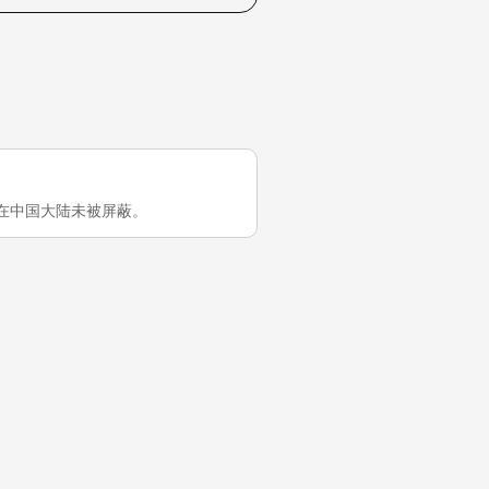
.es 在中国大陆未被屏蔽。