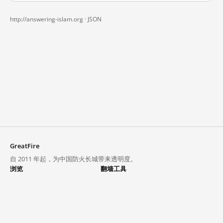
http://answering-islam.org ·
JSON
GreatFire
自 2011 年起，为中国防火长城带来透明度。
浏览
翻墙工具
封锁列表
VPN 与代理
探索
翻墙中心
趋势
GreatFireVPN
热门网站在中国大陆的访问状况
数据与 API