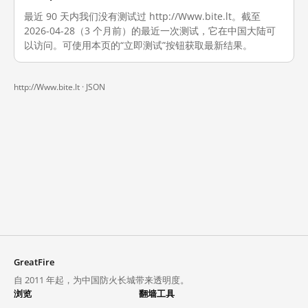
最近 90 天内我们没有测试过 http://Www.bite.lt。截至
2026-04-28（3 个月前）的最近一次测试，它在中国大陆可
以访问。可使用本页的“立即测试”按钮获取最新结果。
http://Www.bite.lt ·
JSON
GreatFire
自 2011 年起，为中国防火长城带来透明度。
浏览
翻墙工具