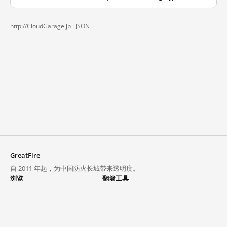
http://CloudGarage.jp ·
JSON
GreatFire
自 2011 年起，为中国防火长城带来透明度。
浏览
翻墙工具
封锁列表
VPN 与代理
探索
翻墙中心
趋势
GreatFireVPN
热门网站在中国大陆的访问状况