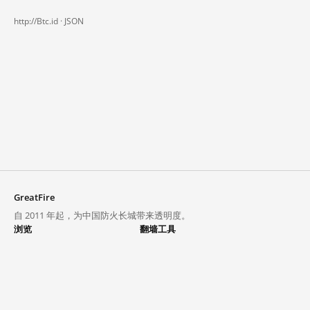
http://Btc.id ·
JSON
GreatFire
自 2011 年起，为中国防火长城带来透明度。
浏览
翻墙工具
封锁列表
VPN 与代理
探索
翻墙中心
趋势
GreatFireVPN
热门网站在中国大陆的访问状况
数据与 API