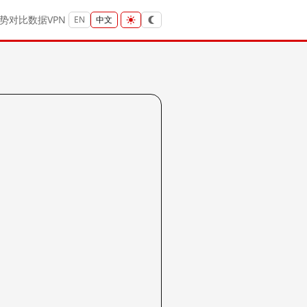
势
对比
数据
VPN
EN
中文