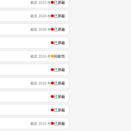
已屏蔽
截至 2025 年
已屏蔽
截至 2026 年
已屏蔽
截至 2026 年
已屏蔽
间歇性
截至 2026 年
已屏蔽
已屏蔽
截至 2026 年
已屏蔽
已屏蔽
已屏蔽
截至 2025 年