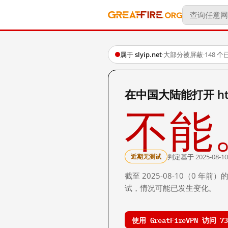
属于 slyip.net
·
大部分被屏蔽
·
148 
在中国大陆能打开 http:
不能
判定基于 2025-08-10
近期无测试
截至 2025-08-10（0
试，情况可能已发生变化。
使用 GreatFireVPN 访问 73.