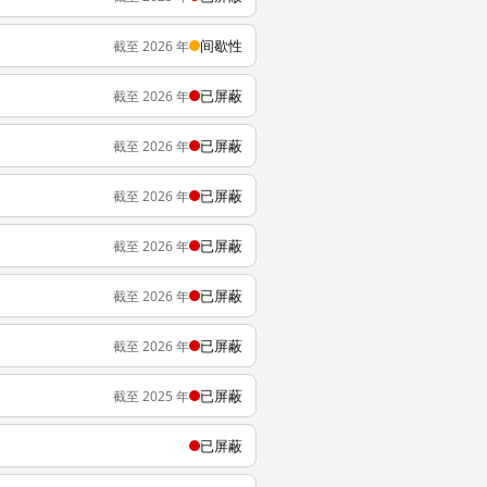
间歇性
截至 2026 年
已屏蔽
截至 2026 年
已屏蔽
截至 2026 年
已屏蔽
截至 2026 年
已屏蔽
截至 2026 年
已屏蔽
截至 2026 年
已屏蔽
截至 2026 年
已屏蔽
截至 2025 年
已屏蔽