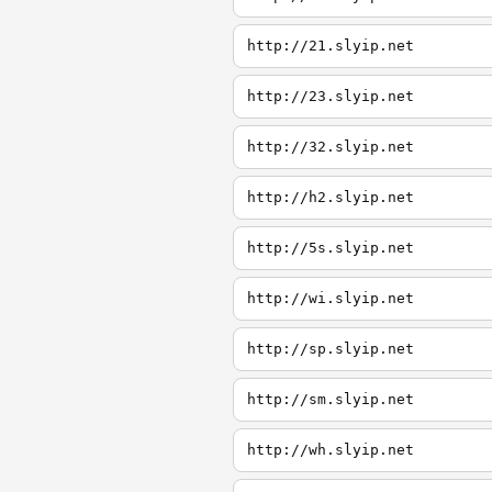
http://21.slyip.net
http://23.slyip.net
http://32.slyip.net
http://h2.slyip.net
http://5s.slyip.net
http://wi.slyip.net
http://sp.slyip.net
http://sm.slyip.net
http://wh.slyip.net