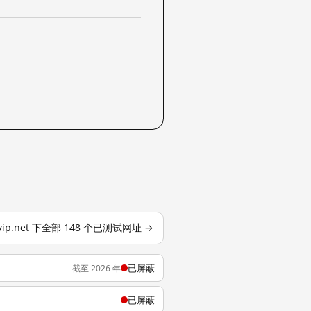
lyip.net 下全部 148 个已测试网址 →
已屏蔽
截至 2026 年
已屏蔽