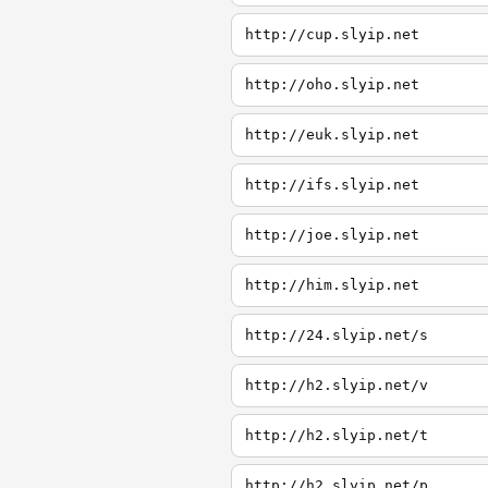
http://cup.slyip.net
http://oho.slyip.net
http://euk.slyip.net
http://ifs.slyip.net
http://joe.slyip.net
http://him.slyip.net
http://24.slyip.net/s
http://h2.slyip.net/v
http://h2.slyip.net/t
http://h2.slyip.net/p