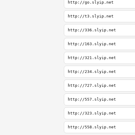
http://go.slyip.net
http://t3.slyip.net
http://336.slyip.net
http://163.slyip.net
http://321.slyip.net
http://234.slyip.net
http://727.slyip.net
http://557.slyip.net
http://323.slyip.net
http://558.slyip.net