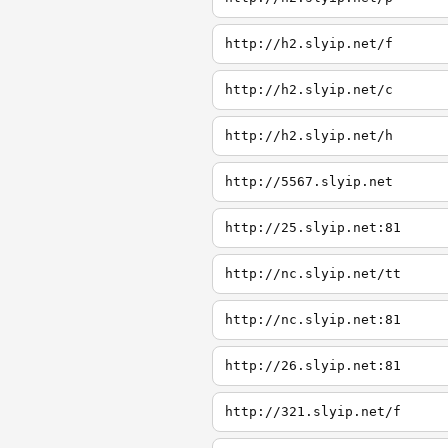
http://h2.slyip.net/f
http://h2.slyip.net/c
http://h2.slyip.net/h
http://5567.slyip.net
http://25.slyip.net:81
http://nc.slyip.net/tt
http://nc.slyip.net:81
http://26.slyip.net:81
http://321.slyip.net/f