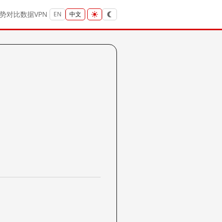
势
对比
数据
VPN
EN
中文