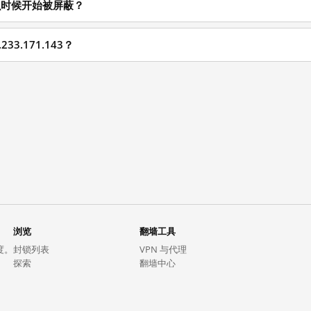
3 从什么时候开始被屏蔽？
33.171.143？
浏览
翻墙工具
度。
封锁列表
VPN 与代理
探索
翻墙中心
趋势
GreatFireVPN
热门网站在中国大陆的访问状况
数据与 API