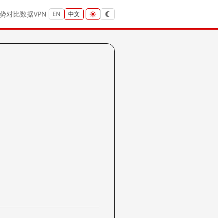
势
对比
数据
VPN
EN
中文