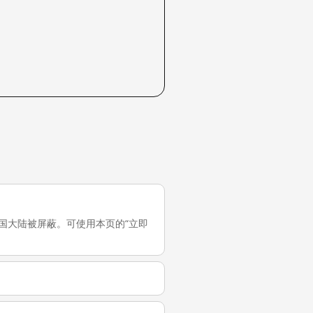
试，它在中国大陆被屏蔽。可使用本页的“立即