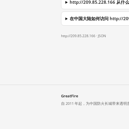
http://209.85.228.16
在中国大陆如何访问 http://209.
http://209.85.228.166 ·
JSON
GreatFire
自 2011 年起，为中国防火长城带来透明