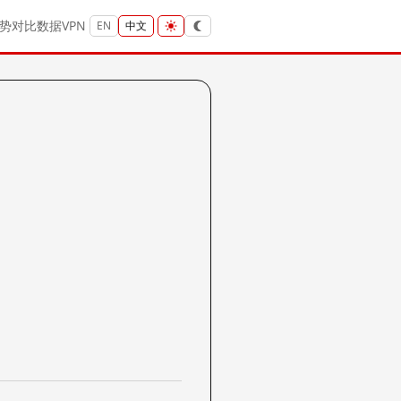
势
对比
数据
VPN
EN
中文