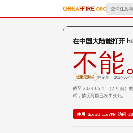
在中国大陆能打开 http:
不能
判定基于 2024-05-11
近期无测试
截至 2024-05-11（2
试，情况可能已发生变化。
使用 GreatFireVPN 访问 209