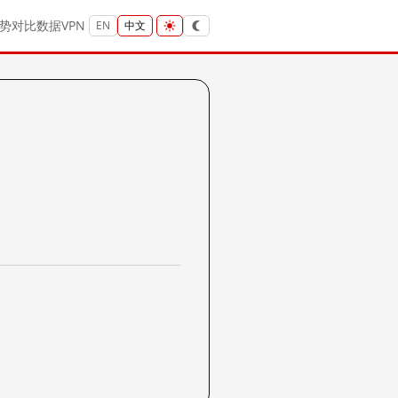
势
对比
数据
VPN
EN
中文