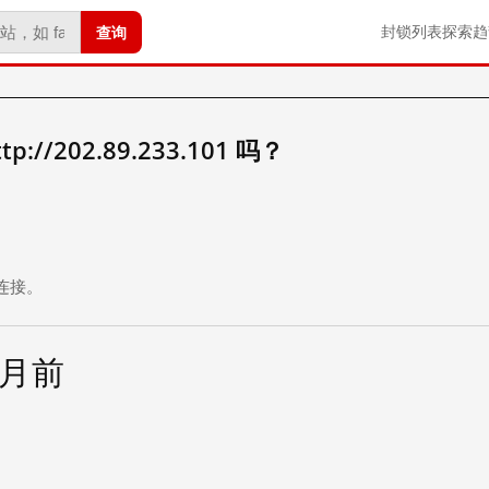
查询
封锁列表
探索
趋
//202.89.233.101 吗？
。
连接。
个月前