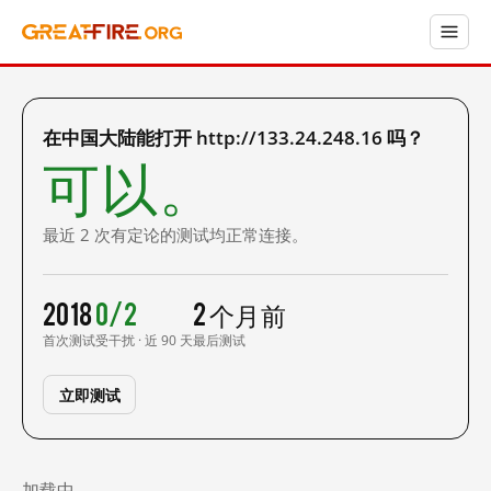
在中国大陆能打开 http://133.24.248.16 吗？
可以。
最近 2 次有定论的测试均正常连接。
2018
0/2
2 个月前
首次测试
受干扰 · 近 90 天
最后测试
立即测试
加载中……