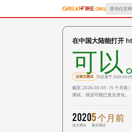
在中国大陆能打开 http:
可以
判定基于 2026-03-05
近期无测试
截至 2026-03-05（5
测试，情况可能已发生变化。
2020
5 个月前
首次测试
最后测试