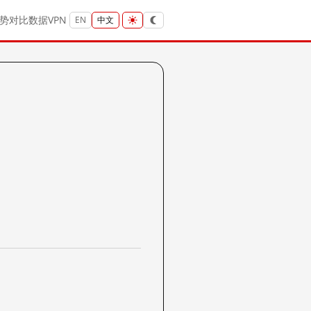
势
对比
数据
VPN
EN
中文