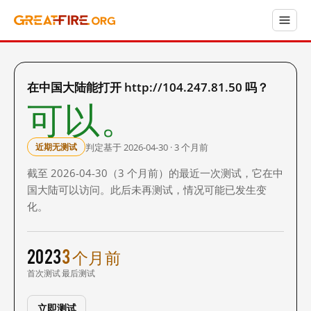
在中国大陆能打开 http://104.247.81.50 吗？
可以。
判定基于 2026-04-30 · 3 个月前
近期无测试
截至 2026-04-30（3 个月前）的最近一次测试，它在中
国大陆可以访问。此后未再测试，情况可能已发生变
化。
2023
3 个月前
首次测试
最后测试
立即测试