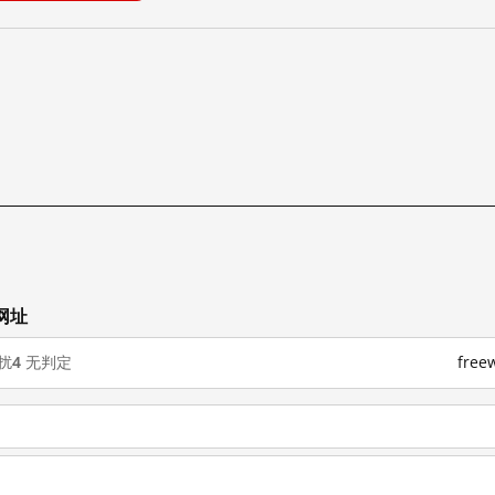
网址
扰
4
无判定
fre