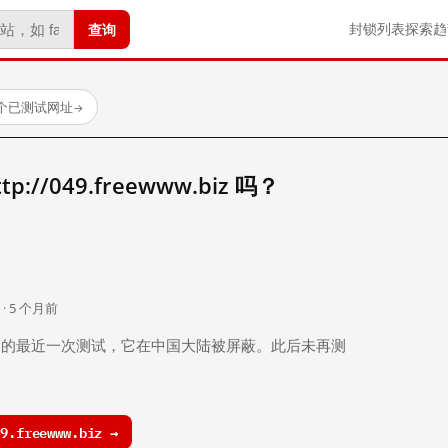
查询
封锁列表
探索
趋
 个已测试网址
→
//049.freewww.biz 吗？
。
 · 5 个月前
 个月前）的最近一次测试，它在中国大陆被屏蔽。此后未再测
.freewww.biz →