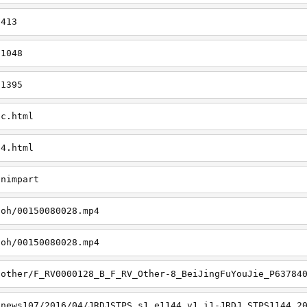
/413
/1048
/1395
zc.html
34.html
/nimpart
/oh/00150080028.mp4
/oh/00150080028.mp4
/other/F_RV0000128_B_F_RV_Other-8_BeiJingFuYouJie_P63784
/news107/2016/04/JRDJSTPS_s1_e1144_v1_i1-JRDJ_STPS1144_2