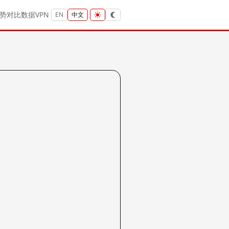
势
对比
数据
VPN
EN
中文